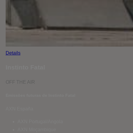
Details
Instinto Fatal
OFF THE AIR
Emissões futuras de Instinto Fatal
AXN España
AXN Portugal/Angola
AXN Moçambique