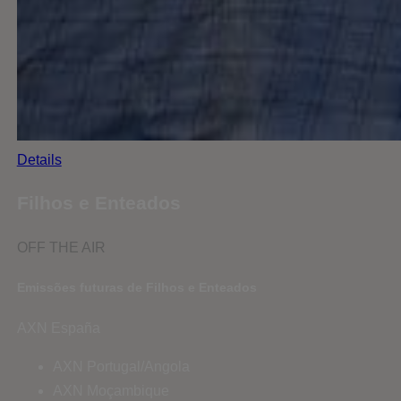
Details
Filhos e Enteados
OFF THE AIR
Emissões futuras de Filhos e Enteados
AXN España
AXN Portugal/Angola
AXN Moçambique