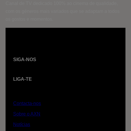
Canal de TV dedicado 100% ao cinema de qualidade,
com os géneros mais variados que se adaptam a todos
os gostos e momentos.
SIGA-NOS
LIGA-TE
Contacta-nos
Sobre o AXN
Notícias