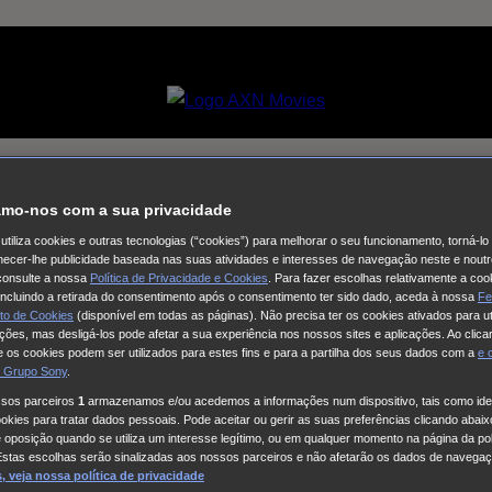
mo-nos com a sua privacidade
utiliza cookies e outras tecnologias (“cookies”) para melhorar o seu funcionamento, torná-l
ornecer-lhe publicidade baseada nas suas atividades e interesses de navegação neste e noutr
consulte a nossa
Política de Privacidade e Cookies
. Para fazer escolhas relativamente a coo
 incluindo a retirada do consentimento após o consentimento ter sido dado, aceda à nossa
Fe
to de Cookies
(disponível em todas as páginas). Não precisa ter os cookies ativados para ut
ações, mas desligá-los pode afetar a sua experiência nos nossos sites e aplicações. Ao clicar
 os cookies podem ser utilizados para estes fins e para a partilha dos seus dados com a
e
 Grupo Sony
.
ssos parceiros
1
armazenamos e/ou acedemos a informações num dispositivo, tais como iden
kies para tratar dados pessoais. Pode aceitar ou gerir as suas preferências clicando abaixo
e oposição quando se utiliza um interesse legítimo, ou em qualquer momento na página da pol
Estas escolhas serão sinalizadas aos nossos parceiros e não afetarão os dados de navegaç
 veja nossa política de privacidade