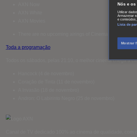
Nós e os
AXN Now
Utilizar dado
AXN White
Armazenar e/
e conteúdos,
AXN Movies
Lista de pa
There are no upcoming airings of Cinema com C Maiúsc
Mostrar 
Toda a programação
Todos os sábados, pelas 21:10, o melhor cinema chega à c
Hancock (4 de novembro)
Coração de Tinta (11 de novembro)
A Invasão (18 de novembro)
Andron: O Labirinto Negro (25 de novembro)
Canal de TV dedicado 100% ao cinema de qualidade, com o