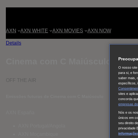
AXN
AXN WHITE
AXN MOVIES
AXN NOW
Details
Preocupa
Cinema com C Maiúsculo
O nosso site 
para si, e f
saber mais, 
OFF THE AIR
específicos,
Consentimen
sites e aplic
Emissões futuras de Cinema com C Maiúsculo
concorda que
empresas do
AXN España
Nós e os no
únicos em coo
seu direito d
AXN Portugal/Angola
privacidade 
informações,
AXN Moçambique