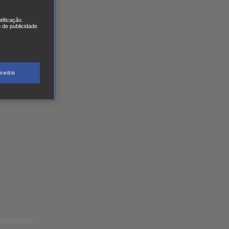
tificação.
 de publicidade
ceito
momentos.