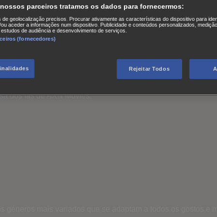
 nossos parceiros tratamos os dados para fornecermos:
s de geolocalização precisos. Procurar ativamente as características do dispositivo para iden
ou aceder a informações num dispositivo. Publicidade e conteúdos personalizados, medição
 estudos de audiência e desenvolvimento de serviços.
rceiros (fornecedores)
ulo on this channel.
finalidades
Rejeitar Todos
A
asa dos fãs de AXN Movies.
s géneros mais variados que se adaptam a todos os gostos e 