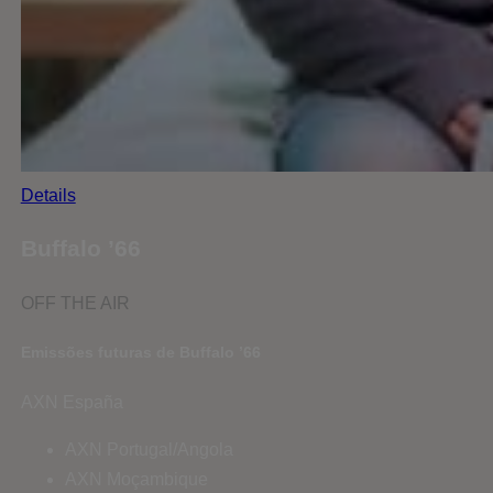
Details
Buffalo ’66
OFF THE AIR
Emissões futuras de Buffalo ’66
AXN España
AXN Portugal/Angola
AXN Moçambique